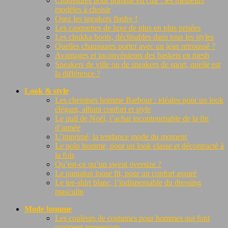
Chaussures pour homme en cuir : les meilleurs
modèles à choisir
Osez les sneakers flashy !
Les casquettes de luxe de plus en plus prisées
Les chukka boots, déclinables dans tous les styles
Quelles chaussures porter avec un jean retroussé ?
Avantages et inconvénients des baskets en mesh
Sneakers de ville ou de sneakers de sport, quelle est
la différence ?
Look & style
Les chemises homme Barbour : idéales pour un look
élégant, alliant confort et style
Le pull de Noël, l’achat incontournable de la fin
d’année
L’imprimé, la tendance mode du moment
Le polo homme, pour un look classe et décontracté à
la fois
Qu’est-ce qu’un sweat oversize ?
Le pantalon loose fit, pour un confort assuré
Le tee-shirt blanc, l’indispensable du dressing
masculin
Mode homme
Les couleurs de costumes pour hommes qui font
vraiment impression